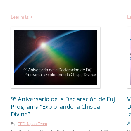
Leer más +
L
9º Aniversario de la Declaración de Fuji
V
Programa “Explorando la Chispa
D
Divina”
l
g
By:
TFD Japan Team