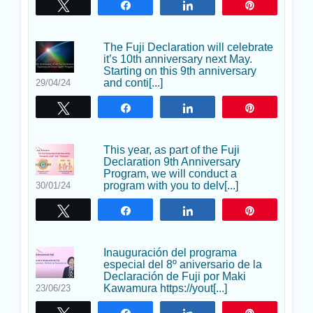
Twittear
Compartir
Compartir
Pin
The Fuji Declaration will celebrate
it’s 10th anniversary next May.
Starting on this 9th anniversary
and conti[...]
29/04/24
Twittear
Compartir
Compartir
Pin
This year, as part of the Fuji
Declaration 9th Anniversary
Program, we will conduct a
program with you to delv[...]
30/01/24
Twittear
Compartir
Compartir
Pin
Inauguración del programa
especial del 8º aniversario de la
Declaración de Fuji por Maki
Kawamura https://yout[...]
23/06/23
Twittear
Compartir
Compartir
Pin