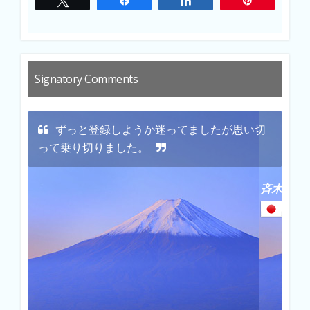
Signatory Comments
e
ずっと登録しようか迷ってましたが思い切
って乗り切りました。
す
David
斉木