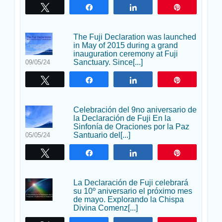
Twittear
Compartir
Compartir
Pin
The Fuji Declaration was launched
in May of 2015 during a grand
inauguration ceremony at Fuji
Sanctuary. Since[...]
09/05/24
Twittear
Compartir
Compartir
Pin
Celebración del 9no aniversario de
la Declaración de Fuji En la
Sinfonía de Oraciones por la Paz
Santuario del[...]
05/05/24
Twittear
Compartir
Compartir
Pin
La Declaración de Fuji celebrará
su 10º aniversario el próximo mes
de mayo. Explorando la Chispa
Divina Comenz[...]