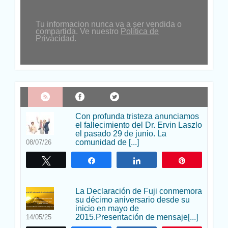
Tu informacion nunca va a ser vendida o
compartida. Ve nuestro
Política de
Privacidad.
Con profunda tristeza anunciamos
el fallecimiento del Dr. Ervin Laszlo
el pasado 29 de junio. La
comunidad de [...]
08/07/26
Twittear
Compartir
Compartir
Pin
La Declaración de Fuji conmemora
su décimo aniversario desde su
inicio en mayo de
2015.Presentación de mensaje[...]
14/05/25