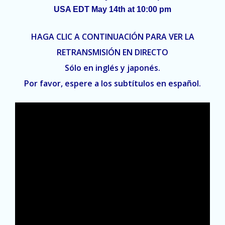
USA EDT May 14th at 10:00 pm
HAGA CLIC A CONTINUACIÓN PARA VER LA
RETRANSMISIÓN EN DIRECTO
Sólo en inglés y japonés.
Por favor, espere a los subtítulos en español.