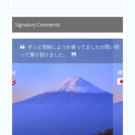
Signatory Comments
e
ずっと登録しようか迷ってましたが思い切
って乗り切りました。
す
David
斉木