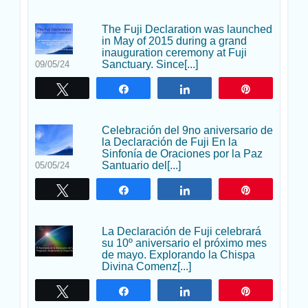
The Fuji Declaration was launched
in May of 2015 during a grand
inauguration ceremony at Fuji
Sanctuary. Since[...]
09/05/24
Twittear
Compartir
Compartir
Pin
Celebración del 9no aniversario de
la Declaración de Fuji En la
Sinfonía de Oraciones por la Paz
Santuario del[...]
05/05/24
Twittear
Compartir
Compartir
Pin
La Declaración de Fuji celebrará
su 10º aniversario el próximo mes
de mayo. Explorando la Chispa
Divina Comenz[...]
Twittear
Compartir
Compartir
Pin