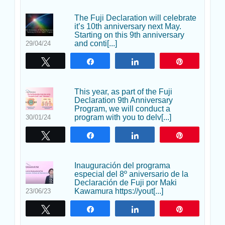
The Fuji Declaration will celebrate
it’s 10th anniversary next May.
Starting on this 9th anniversary
and conti[...]
29/04/24
Twittear
Compartir
Compartir
Pin
This year, as part of the Fuji
Declaration 9th Anniversary
Program, we will conduct a
program with you to delv[...]
30/01/24
Twittear
Compartir
Compartir
Pin
Inauguración del programa
especial del 8º aniversario de la
Declaración de Fuji por Maki
Kawamura https://yout[...]
23/06/23
Twittear
Compartir
Compartir
Pin