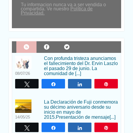
Tu informacion nunca va a ser vendida o
compartida. Ve nuestro
Política de
Privacidad.
Con profunda tristeza anunciamos
el fallecimiento del Dr. Ervin Laszlo
el pasado 29 de junio. La
comunidad de [...]
08/07/26
Twittear
Compartir
Compartir
Pin
La Declaración de Fuji conmemora
su décimo aniversario desde su
inicio en mayo de
2015.Presentación de mensaje[...]
14/05/25
Twittear
Compartir
Compartir
Pin