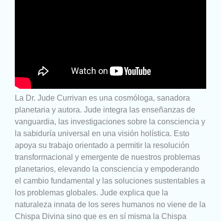
La Dr. Jude Currivan es una cosmóloga, sanadora
planetaria y autora. Jude integra las enseñanzas de
vanguardia, las investigaciones sobre la consciencia y
la sabiduría universal en una visión holística. Esto
apoya su trabajo orientado a permitir la resolución
transformacional y emergente de nuestros problemas
planetarios, elevando la consciencia y empoderando
el cambio fundamental y las soluciones sustentables a
los problemas globales. Jude explica que la
naturaleza innata de los seres humanos no viene de la
Chispa Divina sino que es en sí misma la Chispa