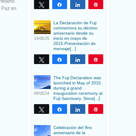
etario.
Twittear
Compartir
Compartir
Pin
e Paz en
.
La Declaración de Fuji
conmemora su décimo
aniversario desde su
inicio en mayo de
14/05/25
2015.Presentación de
mensaje[...]
Twittear
Compartir
Compartir
Pin
The Fuji Declaration was
launched in May of 2015
during a grand
inauguration ceremony at
09/05/24
Fuji Sanctuary. Since[...]
Twittear
Compartir
Compartir
Pin
Celebración del 9no
aniversario de la