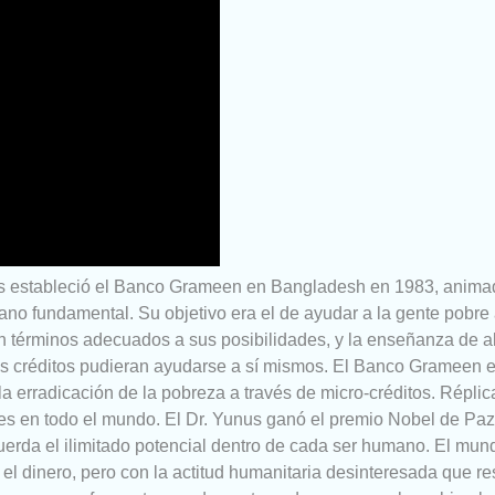
 estableció el Banco Grameen en Bangladesh en 1983, anima
ano fundamental. Su objetivo era el de ayudar a la gente pobre
n términos adecuados a sus posibilidades, y la enseñanza de 
los créditos pudieran ayudarse a sí mismos. El Banco Grameen e
 erradicación de la pobreza a través de micro-créditos. Réplic
 en todo el mundo. El Dr. Yunus ganó el premio Nobel de Paz
uerda el ilimitado potencial dentro de cada ser humano. El mun
 el dinero, pero con la actitud humanitaria desinteresada que re