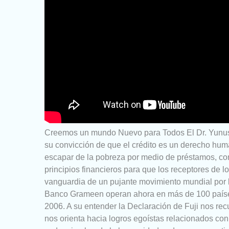
Creemos un mundo Nuevo para Todos El Dr. Yunus
su convicción de que el crédito es un derecho hum
escapar de la pobreza por medio de préstamos, co
principios financieros para que los receptores de 
vanguardia de un pujante movimiento mundial por la
Banco Grameen operan ahora en más de 100 países
2006. A su entender la Declaración de Fuji nos rec
nos orienta hacia logros egoístas relacionados con