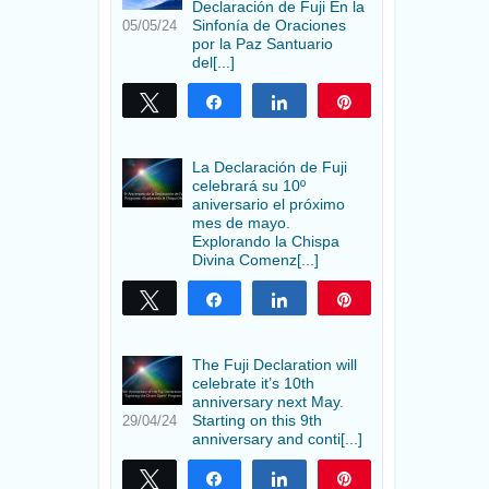
Declaración de Fuji En la
Sinfonía de Oraciones
05/05/24
por la Paz Santuario
del[...]
Twittear
Compartir
Compartir
Pin
La Declaración de Fuji
celebrará su 10º
aniversario el próximo
mes de mayo.
Explorando la Chispa
Divina Comenz[...]
Twittear
Compartir
Compartir
Pin
The Fuji Declaration will
celebrate it’s 10th
anniversary next May.
Starting on this 9th
29/04/24
anniversary and conti[...]
Twittear
Compartir
Compartir
Pin