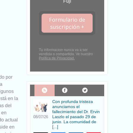
Fuji
Formulario de
suscripción +
Tu informacion nunca va a ser
vendida o compartida. Ve nuestro
Política de Privacidad.
do por
 a
algunos
stá en la
Con profunda tristeza
as del
anunciamos el
fallecimiento del Dr. Ervin
 en
Laszlo el pasado 29 de
08/07/26
do actual
junio. La comunidad de
side en
[...]