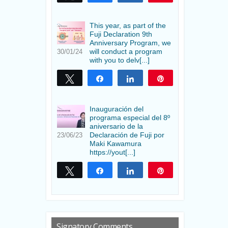
This year, as part of the
Fuji Declaration 9th
Anniversary Program, we
will conduct a program
30/01/24
with you to delv[...]
Twittear
Compartir
Compartir
Pin
Inauguración del
programa especial del 8º
aniversario de la
Declaración de Fuji por
23/06/23
Maki Kawamura
https://yout[...]
Twittear
Compartir
Compartir
Pin
Signatory Comments