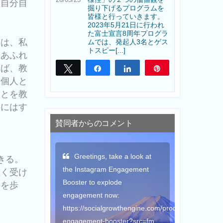
、自分自
掘り下げるプログラムを
。
皆様と行っていきます。
2023年5月21日に行われ
た富士宣言8周年プログラ
とは、私
ムでは、発起人3名とゲス
トスピー[...]
にあふれ
べば、教
Tweet
Share
Share
Pin
る個人と
ことを教
らにはす
賛同者からのコメント
a look at
Thank you for this gift
May the
きる。
agement
humanity o
重く受け
Peace so t
路を歩
Elena Adams
inhabitants
thengine.com/products/instagram-
Peace and
er?src=fm