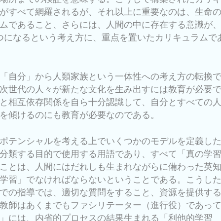
がすべて網羅されるが、それ以上に重要なのは、生命
ムであること、さらには、人間の中に存在する意識が
通じて一つになるという考え方に、重点を置いたカリキュラムで
「自分」から人類家族という一体性への考え方の転換
次世代の人々が新たな文化を生み出すには教育が必要
と相互依存関係を自ら十分認識して、自分とすべての
を傾けるのにも教育が必要なのである。
ポテンシャルを考える上でいくつかのモデルを定義し
分類する目的で使用する用語であり、すべて「真の学
ことは、人間にはだれしも生まれながらに備わった英
学習」でなければならないということである。こうし
での指導では、適切な質問をすること、資源を提供す
教師はあくまでもファシリテーター（進行役）であっ
」には、内省的プロセスの結果生まれる「利他的学習