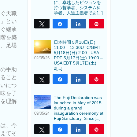
に、卓越したビジョンを
持つ哲学者、システム科
注ぐ天職
学者、人道主義者であ[...]
来」とい
Tweet
Share
Share
Pin
継ぐ継承
段階を築
日本時間 5月18日(日)
の、足場
11:00 – 13:30UTC/GMT
5月18日(日) 2:00 –USA
PDT 5月17日(土) 19:00 –
02/05/25
USA EDT 5月17日(土)
2[...]
時の手助
すること
Tweet
Share
Share
Pin
互いにつ
意味を子
The Fuji Declaration was
とを理解
launched in May of 2015
during a grand
inauguration ceremony at
09/05/24
Fuji Sanctuary. Since[...]
には、今
Tweet
Share
Share
Pin
超えてそ