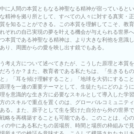
Unlock viral-level 
中に人間の本質ともなる神聖なる精神が宿っていると
performance with 
な精神を拠り所として、すべての人々に対する真実・
that forces the algo
質を知ることができる。この本質を理解してこそ、教
notice you. Multipl
れぞれの自己実現の夢を叶える機会が与えられる世界
5–10X right when it
つ本質である神聖なる精神は、より大きな利他を意識
and convert attentio
あり、周囲からの愛を映し出す鏡でもある。
followers. Offer e
don’t wait — get in wh
う考え方について述べてきたが、こうした原理と本質
available. Regards
だろうか？また、教育者である私たちは、「生きるも
Turner - GMB Grow
と」「耳を傾け理解すること」「地球を大切にするこ
Specialist
原理を一連の重要テーマとして、生徒たちにどのよう
理を意識的な生き方に必要なスキルとして導入した学
方のスキルで重点を置くのは、グローバルコミュニテ
ある。また、原子として生を受けた自分から外の世界
戦略を再構築することも可能である。このことは、心
ィの中にある私たちの居場所、時間と場所の枠組みで
場所までの検証を意味する。こうして構築されたカリ