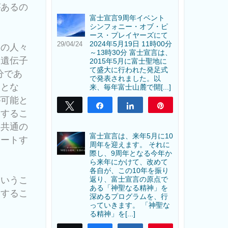
があるの
富士宣言9周年イベント
シンフォニー・オブ・ピ
ース・プレイヤーズにて
2024年5月19日 11時00分
29/04/24
ての人々
～13時30分 富士宣言は、
は遺伝子
2015年5月に富士聖地に
て盛大に行われた発足式
分であ
で発表されました。以
えとな
来、毎年富士山麓で開[...]
が可能と
Tweet
Share
Share
Pin
用するこ
、共通の
富士宣言は、来年5月に10
ポートす
周年を迎えます。 それに
際し、9周年となる今年か
ら来年にかけて、改めて
各自が、この10年を振り
というこ
返り、富士宣言の原点で
ある「神聖なる精神」を
うするこ
深めるプログラムを、行
っていきます。 「神聖な
る精神」を[...]