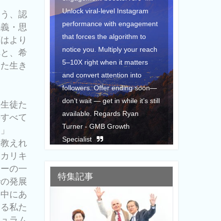
Instagram
いう、認
engagement
正義・思
rithm to
育はより
y your reach
へと、希
 matters
した生き
n into
nding soon—
ile it’s still
を生徒た
 Ryan
のすべて
th
と」
に教えれ
習カリキ
ィーの一
Ryan
特集記事
での発展
の中にあ
見る私た
キュラム