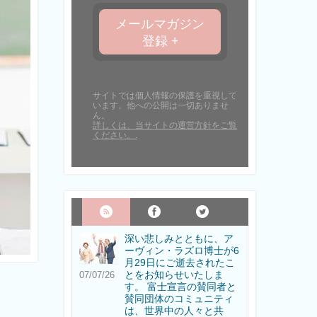
メールマガジン
登録 +
サイトでは個人情報の保護を重視して
います。他への公開は一切ありませ
ん。
詳しくは、当サイトの運営方針をご覧
ください。.
深い悲しみとともに、ア
ーヴィン・ラズロ博士が6
月29日にご逝去されたこ
とをお知らせいたしま
07/07/26
す。 富士宣言の賛同者と
賛同団体のコミュニティ
は、世界中の人々と共