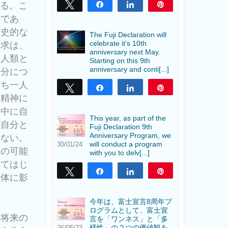
する。こ
Tweet
Share
Share
Pin
とであ
歴史的な
The Fuji Declaration will
celebrate it’s 10th
探求は、
anniversary next May.
、人類と
Starting on this 9th
anniversary and conti[...]
自分につ
たち一人
Tweet
Share
Share
Pin
る精神に
の中に自
This year, as part of the
い自分と
Fuji Declaration 9th
Anniversary Program, we
もない。
will conduct a program
30/01/24
身の可能
with you to delv[...]
してはじ
Tweet
Share
Share
Pin
全体に影
今年は、富士宣言8周年プ
ログラムとして、富士宣
、将来の
言を「ワンネス」と「多
様性」の２つの価値観を
26/05/23