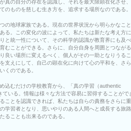
が真の自分の存在を認識し、それを最大限顕在化させ
てのものを慈しむ生き方を、追求する場所なのである
つの地球家族である。現在の世界状況から明らかなこ
ある。この変化の波によって、私たちは新たな考え方
りと統一性について、その科学的認識が教育界にも及
育むことができる。さらに、自分自身を周囲とつなが
り良い場所に変えるべく、個人がその一助となりうる
を支えにして、自己の顕在化に向けて心の平和を、さ
いくのである。
むだけの学校教育から、「真の学習（authentic
Greetings, take 
現れてきている。情報は様々な方法で容易に習得することがで
the Instagram Eng
ることを認識できれば、私たちは自らの責務をさらに
Booster to explode
の学習者となり、思いやりのある人間へと成長する旅
engagement now:
たることも出来るのである。
https://socialgrow
engagement-boost