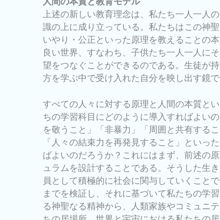
人間の本質と教育モデル
上述の新しい教育理念は、私たち一人一人の
識の上に成り立っている。私たちはこの神聖
いやり・公正といった原理を教えることの本
良い世界、すなわち、子供たち一人一人にそ
望をつなぐことができるのである。生徒が持
方を学ぶ中で受け入れた自分を映し出す鏡で
すべての人々に対する原理と人間の本質とい
ちの学習科目にどのように導入すればよいの
を敬うこと」「非暴力」「周囲と共有するこ
「人々の結束力を再発見すること」といった
ばよいのだろうか？これにはまず、前述の原
ュラムを設計することである。そうした生き
員として積極的に社会に関与していくことで
までを検証し、それに基づいて私たちの学習
る神聖なる精神から、人類家族やコミュニテ
ちの居場所、世界と宇宙における私たちの居