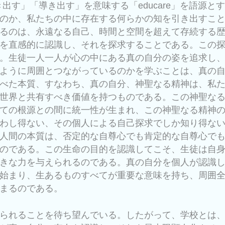
引き出す」「導き出す」を意味する「educare」を語源と
のか、私たちの中に存在する何らかの知を引き出すこ
るのは、永遠なる自己、時間と空間を超えて存続する
を直感的に認識し、それを探求することである。この
。生徒一人一人が心の中にある真の自分の姿を追求し
ように周囲とつながっているのかを学ぶことは、真の
べた本質、すなわち、真の自分、神聖なる精神は、私
世界と共有すべき価値を持つものである。この神聖な
ての根源との間に統一性が生まれ、この神聖なる精神
わし得ない、その個人による自己探求でしか知り得な
人間の本質は、否定的な自尊心でも肯定的な自尊心で
のである。この生命の目的を認識してこそ、生徒は自
きな力を与えられるのである。真の自分を個人が認識
始まり、生あるものすべてが重要な意味を持ち、周囲
まるのである。
られることを待ち望んでいる。したがって、学校とは