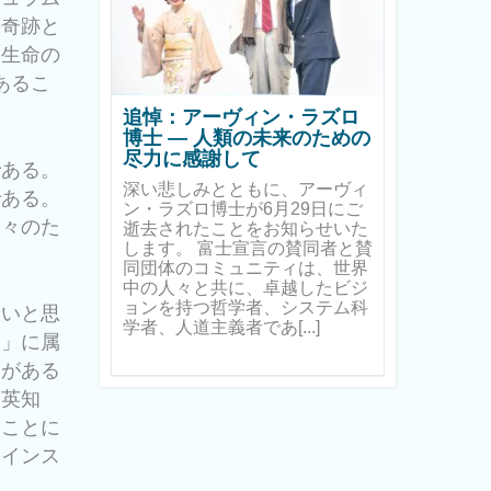
の奇跡と
、生命の
あるこ
追悼：アーヴィン・ラズロ
博士 ― 人類の未来のための
尽力に感謝して
である。
深い悲しみとともに、アーヴィ
である。
ン・ラズロ博士が6月29日にご
人々のた
逝去されたことをお知らせいた
します。 富士宣言の賛同者と賛
同団体のコミュニティは、世界
中の人々と共に、卓越したビジ
ョンを持つ哲学者、システム科
たいと思
学者、人道主義者であ[...]
習」に属
知がある
た英知
ることに
てインス