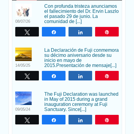
Con profunda tristeza anunciamos
el fallecimiento del Dr. Ervin Laszlo
el pasado 29 de junio. La
comunidad de [...]
08/07/26
Twittear
Compartir
Compartir
Pin
La Declaración de Fuji conmemora
su décimo aniversario desde su
inicio en mayo de
2015.Presentación de mensaje[...]
14/05/25
Twittear
Compartir
Compartir
Pin
The Fuji Declaration was launched
in May of 2015 during a grand
inauguration ceremony at Fuji
Sanctuary. Since[...]
09/05/24
Twittear
Compartir
Compartir
Pin