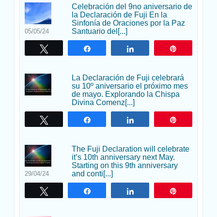
Celebración del 9no aniversario de
la Declaración de Fuji En la
Sinfonía de Oraciones por la Paz
Santuario del[...]
05/05/24
Twittear
Compartir
Compartir
Pin
La Declaración de Fuji celebrará
su 10º aniversario el próximo mes
de mayo. Explorando la Chispa
Divina Comenz[...]
Twittear
Compartir
Compartir
Pin
The Fuji Declaration will celebrate
it’s 10th anniversary next May.
Starting on this 9th anniversary
and conti[...]
29/04/24
Twittear
Compartir
Compartir
Pin