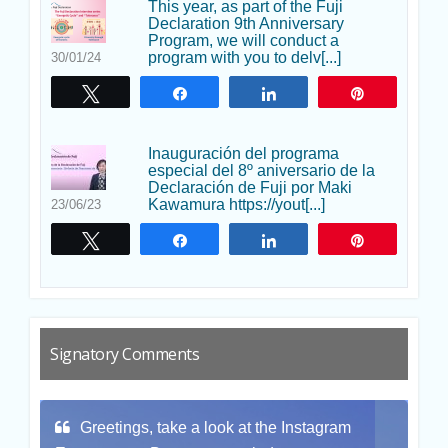
This year, as part of the Fuji
Declaration 9th Anniversary
Program, we will conduct a
program with you to delv[...]
30/01/24
Twittear
Compartir
Compartir
Pin
Inauguración del programa
especial del 8º aniversario de la
Declaración de Fuji por Maki
Kawamura https://yout[...]
23/06/23
Twittear
Compartir
Compartir
Pin
Signatory Comments
t the Instagram
Thank you for this gift