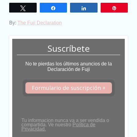
Twittear
Compartir
Compartir
Pin
By:
The Fuji Declaration
Suscríbete
No te pierdas los últimos anuncios de la
Declaración de Fuji
Formulario de suscripción +
Tu informacion nunca va a ser vendida o
compartida. Ve nuestro
Política de
Privacidad.