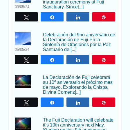
inauguration ceremony at Fuji
Sanctuary. Since[...]
09/05/24
Twittear
Compartir
Compartir
Pin
Celebración del 9no aniversario de
la Declaración de Fuji En la
Sinfonía de Oraciones por la Paz
Santuario del[...]
05/05/24
Twittear
Compartir
Compartir
Pin
La Declaración de Fuji celebrará
su 10º aniversario el próximo mes
de mayo. Explorando la Chispa
Divina Comenz[...]
Twittear
Compartir
Compartir
Pin
The Fuji Declaration will celebrate
it’s 10th anniversary next May.
Starting on this 9th anniversary